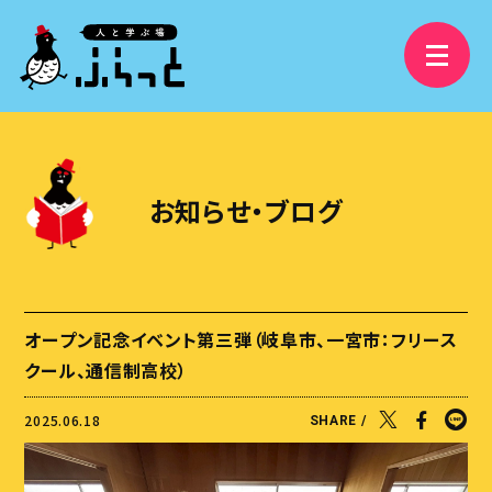
3分で分かるふらっと
精華学園高等学校 岐阜校
お知らせ・ブログ
フリースクールふらっと
学び舎ふらっと
ふらっと横丁
オープン記念イベント第三弾（岐阜市、一宮市：フリース
視察受け入れ・研修、講演依頼
クール、通信制高校）
大人の語りBAR
2025.06.18
SHARE /
ふらっとファンクラブ