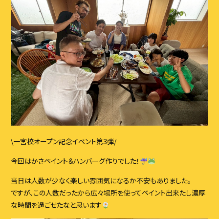
ブログ
イベント
スタッフ
アクセス・会社概要
お問い合わせ
CONTACT
\一宮校オープン記念イベント第3弾/
お問い合わせはこちら
今回はかさペイント＆ハンバーグ作りでした！
当日は人数が少なく楽しい雰囲気になるか不安もありました。
ですが、この人数だったから広々場所を使ってペイント出来たし濃厚
な時間を過ごせたなと思います