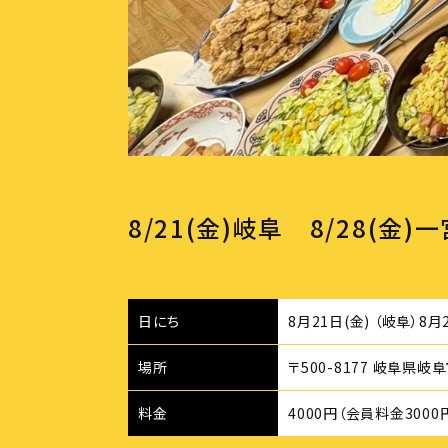
8/21(金)岐阜 8/28(金
日にち
8月21日(金) （岐阜）8月2
場所
〒500-8177 岐阜県
料金
4000円（会員料金30