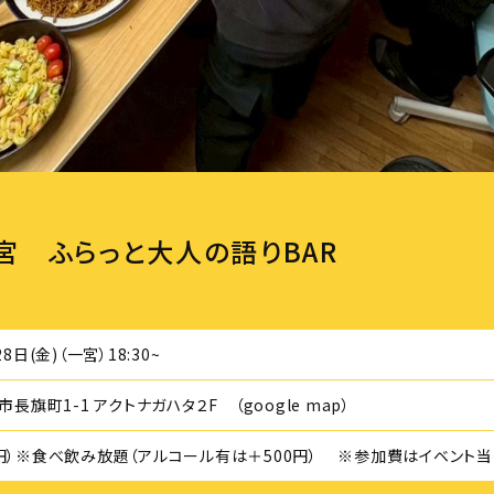
)一宮 ふらっと大人の語りBAR
8日(金)（一宮）18:30~
岐阜市長旗町1-1 アクトナガハタ２F
（google map）
00円）※食べ飲み放題（アルコール有は＋500円） ※参加費はイベント