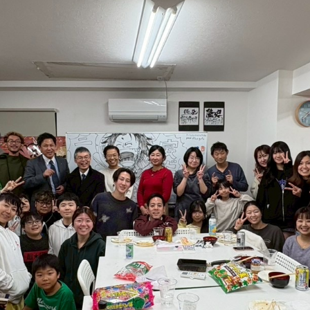
ふらっと横丁
ブログ
校
視察受け入れ・研修、講演依頼
イベント
大人の語りBAR
スタッフ
ふらっとファンクラブ
アクセス・
お問い合わ