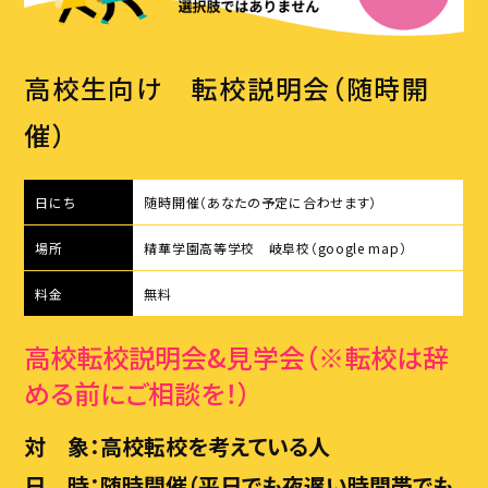
ブログ
イベント
スタッフ
高校生向け 転校説明会（随時開
アクセス・会社概要
催）
お問い合わせ
日にち
随時開催（あなたの予定に合わせます）
場所
精華学園高等学校 岐阜校
（google map）
料金
無料
CONTACT
高校転校説明会&見学会（※転校は辞
お問い合わせはこちら
める前にご相談を！）
対 象：高校転校を考えている人
日 時：随時開催（平日でも夜遅い時間帯でも