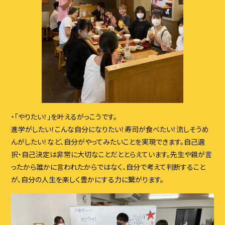
・「やりたい！」を叶えるがっこうです。
進学がしたい！こんな自分になりたい
！寿司が⾷べたい！流しそうめ
んが
したい！など、⾃分がやってみたいことを実現でき
ます。⾃⼰選
択・⾃⼰決定は⾮常に⼤切なことだと
とらえています。先⽣や親が⾔
ったから誰かに⾔われたか
らではなく、⾃分で考えて判断すること
が、⾃分の⼈⽣を楽しく
豊かにする⼒に繋がります。