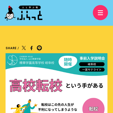
3分で分かるふらっと
精華学園高等学校 岐阜校
SHARE /
フリースクールふらっと
学び舎ふらっと
ふらっと横丁
視察受け入れ・研修、講演依頼
大人の語りBAR
ふらっとファンクラブ