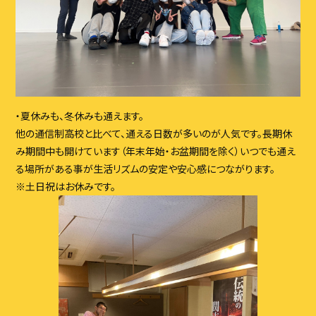
・
夏休みも、冬休みも通えます。
他の通信制高校と⽐べて、通える⽇数が多いのが⼈気です。⻑期
休
み期間中も開けています（年末年始・お盆期間を除く）いつ
でも通え
る場所がある事が⽣活リズムの安定や安⼼感につなが
ります。
※⼟⽇祝はお休みです。