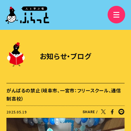
3分で分かるふらっと
精華学園高等学校 岐阜校
お知らせ・ブログ
フリースクールふらっと
学び舎ふらっと
ふらっと横丁
がんばるの禁止（岐阜市、一宮市：フリースクール、通信
視察受け入れ・研修、講演依頼
制高校）
大人の語りBAR
2025.05.19
SHARE /
ふらっとファンクラブ