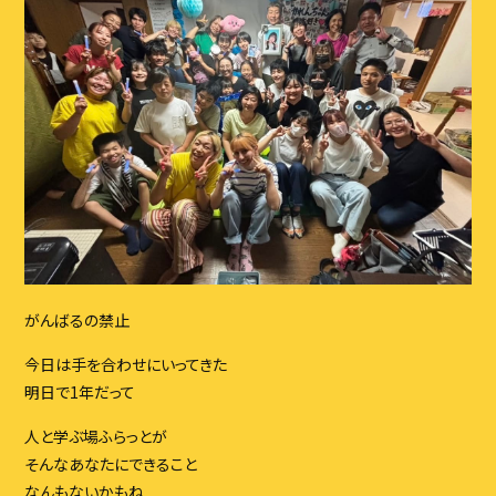
ブログ
イベント
スタッフ
アクセス・会社概要
お問い合わせ
CONTACT
がんばるの禁止
お問い合わせはこちら
今日は手を合わせにいってきた
明日で1年だって
人と学ぶ場ふらっとが
そんなあなたにできること
なんもないかもね