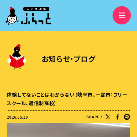
3分で分かるふらっと
精華学園高等学校 岐阜校
お知らせ・ブログ
フリースクールふらっと
学び舎ふらっと
ふらっと横丁
体験してないことはわからない（岐阜市、一宮市：フリー
視察受け入れ・研修、講演依頼
スクール、通信制高校）
大人の語りBAR
2026.05.19
SHARE /
ふらっとファンクラブ