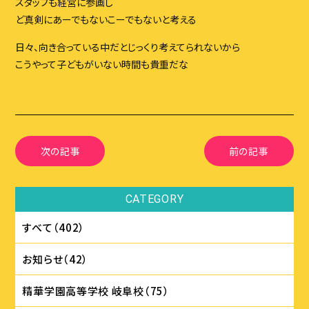
ブログ
スタッフも経営に参画し
ど真剣にあーでもないこーでもないと考える
イベント
日々、向き合っている中だとじっくり考えてられないから
スタッフ
こうやって子どもがいない時間も貴重だな
アクセス・会社概要
お問い合わせ
次の記事
前の記事
CONTACT
CATEGORY
お問い合わせはこちら
すべて（402）
お知らせ（42）
精華学園⾼等学校 岐⾩校（75）