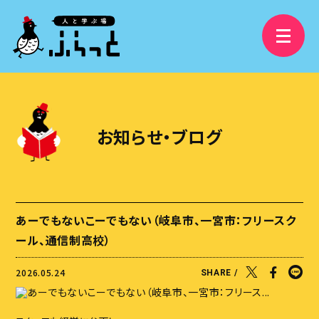
3分で分かるふらっと
精華学園高等学校 岐阜校
お知らせ・ブログ
フリースクールふらっと
学び舎ふらっと
ふらっと横丁
あーでもないこーでもない（岐阜市、一宮市：フリースク
視察受け入れ・研修、講演依頼
ール、通信制高校）
大人の語りBAR
2026.05.24
SHARE /
ふらっとファンクラブ