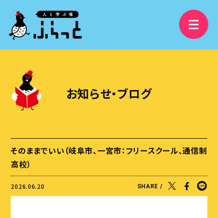
3分で分かるふらっと
精華学園高等学校 岐阜校
お知らせ・ブログ
フリースクールふらっと
学び舎ふらっと
ふらっと横丁
そのままでいい（岐阜市、一宮市：フリースクール、通信制
視察受け入れ・研修、講演依頼
高校）
大人の語りBAR
2026.06.20
SHARE /
ふらっとファンクラブ