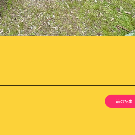
ふらっと横丁
ブログ
校
視察受け入れ・研修、講演依頼
イベント
大人の語りBAR
スタッフ
ふらっとファンクラブ
アクセス・
お問い合わ
CONTACT
前の記事
お問い合わせはこちら