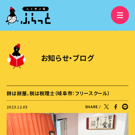
3分で分かるふらっと
精華学園高等学校 岐阜校
お知らせ・ブログ
フリースクールふらっと
学び舎ふらっと
ふらっと横丁
餅は餅屋、税は税理士（岐阜市：フリースクール）
視察受け入れ・研修、講演依頼
2023.12.05
SHARE /
大人の語りBAR
ふらっとファンクラブ