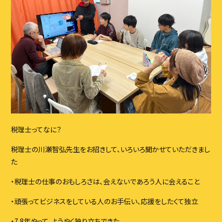
ブログ
イベント
スタッフ
アクセス・会社概要
お問い合わせ
税理士ってなに？
CONTACT
税理士の川瀬智弘先生をお招きして、いろいろ聞かせていただきまし
お問い合わせはこちら
た
・税理士の仕事のおもしろさは、会えないであろう人に会えること
・頑張ってビジネスをしている人のお手伝い、応援をしたくて独立
・7.8年やって、ようやく独り立ちできた