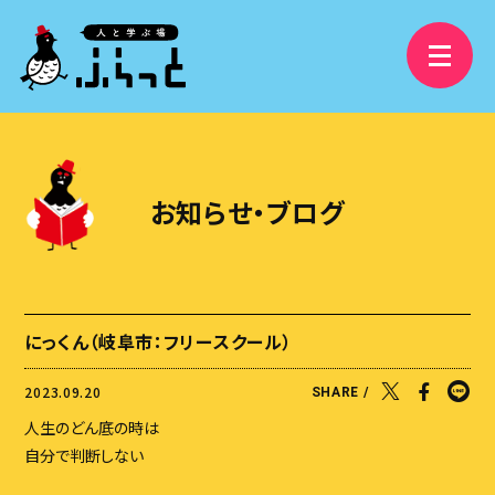
3分で分かるふらっと
精華学園高等学校 岐阜校
お知らせ・ブログ
フリースクールふらっと
学び舎ふらっと
ふらっと横丁
にっくん（岐阜市：フリースクール）
視察受け入れ・研修、講演依頼
2023.09.20
SHARE /
大人の語りBAR
人生のどん底の時は
ふらっとファンクラブ
自分で判断しない